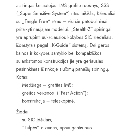
aistringas keliautojas. IMS grafito ruošinys, SSS
(„Super Sensitive System“) ritės laikiklis, Kžiedeliai
su „Tangle Free“ rėmu – visi šie patobulinimai
pritaikyti naujajam modeliui. „Stealth-Z“ spiningai
yra aprūpinti aukščiausios kokybės SIC žiedeliais,
išdėstytais pagal „K-Guide“ sistemą. Dėl geros
kainos ir kokybės santykio bei kompaktiškos
sulankstomos konstrukcijos jie yra geriausias
pasirinkimas iš rinkoje siūlomų panašių spiningų.
Kotas:
Medžiaga – grafitas IMS;
greitos veiksnos (“Fast Action”);
konstrukcija – teleskopinė.
Žiedai:
su SIC įdėklais;
“Tulpės” dizainas, apsaugantis nuo