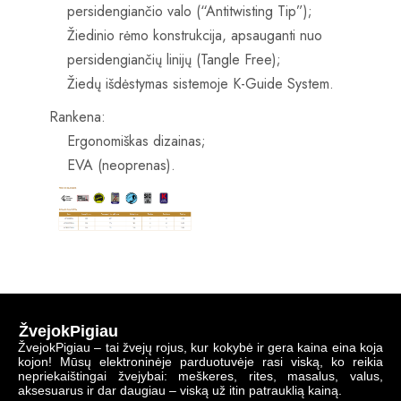
persidengiančio valo (“Antitwisting Tip”);
Žiedinio rėmo konstrukcija, apsauganti nuo
persidengiančių linijų (Tangle Free);
Žiedų išdėstymas sistemoje K-Guide System.
Rankena:
Ergonomiškas dizainas;
EVA (neoprenas).
ŽvejokPigiau
ŽvejokPigiau – tai žvejų rojus, kur kokybė ir gera kaina eina koja
kojon! Mūsų elektroninėje parduotuvėje rasi viską, ko reikia
nepriekaištingai žvejybai: meškeres, rites, masalus, valus,
aksesuarus ir dar daugiau – viską už itin patrauklią kainą.