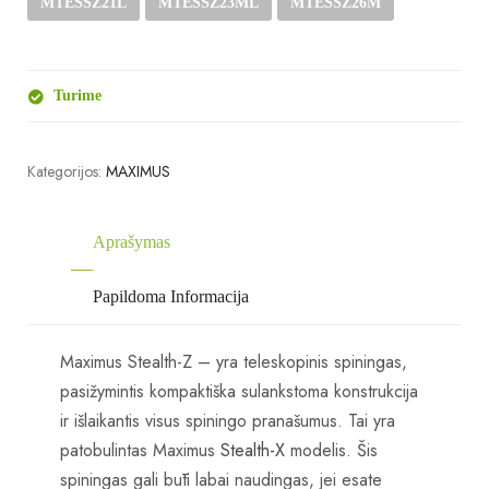
MTESSZ21L
MTESSZ23ML
MTESSZ26M
Turime
Kategorijos:
MAXIMUS
Aprašymas
Papildoma Informacija
Maximus Stealth-Z – yra teleskopinis spiningas,
pasižymintis kompaktiška sulankstoma konstrukcija
ir išlaikantis visus spiningo pranašumus. Tai yra
patobulintas Maximus
Stealth-X
modelis. Šis
spiningas gali būti labai naudingas, jei esate