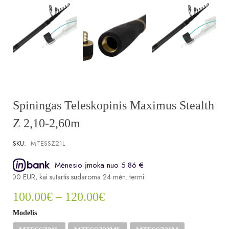
Spiningas Teleskopinis Maximus Stealth
Z 2,10-2,60m
SKU:
MTESSZ21L
Mėnesio įmoka nuo 5.86 €
20.00 EUR, kai sutartis sudaroma 24 mėn. terminui, metinė palūkanų norma 
100.00
€
–
120.00
€
Modelis