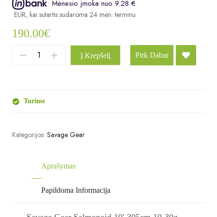
Mėnesio įmoka nuo 9.28 €
00 EUR, kai sutartis sudaroma 24 mėn. terminui, metinė palūkanų norma – 9
190.00
€
Pirk Dabar
Į Krepšelį
Turime
Kategorijos:
Savage Gear
Aprašymas
Papildoma Informacija
Savage Gear Salmonoid 10′ 305cm 10-30g –