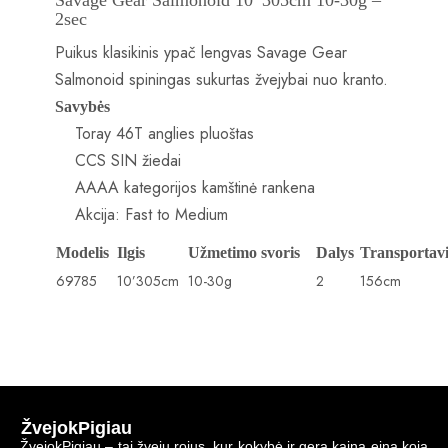
2sec
Puikus klasikinis ypač lengvas Savage Gear
Salmonoid spiningas sukurtas žvejybai nuo kranto.
Savybės
Toray 46T anglies pluoštas
CCS SIN žiedai
AAAA kategorijos kamštinė rankena
Akcija: Fast to Medium
Modelis
Ilgis
Užmetimo svoris
Dalys
Transportavi
69785
10’305cm
10-30g
2
156cm
ŽvejokPigiau
ŽvejokPigiau – tai žvejų rojus, kur kokybė ir gera kaina eina koja