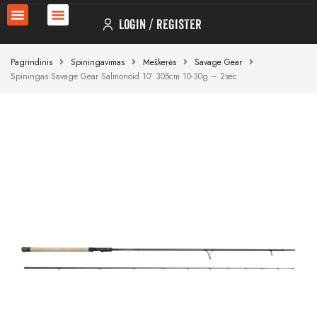
LOGIN
REGISTER
Pagrindinis
Spiningavimas
Meškerės
Savage Gear
Spiningas Savage Gear Salmonoid 10′ 305cm 10-30g – 2sec