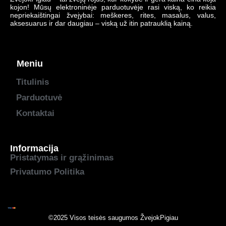
kojon! Mūsų elektroninėje parduotuvėje rasi viską, ko reikia
nepriekaištingai žvejybai: meškeres, rites, masalus, valus,
aksesuarus ir dar daugiau – viską už itin patrauklią kainą.
Meniu
Titulinis
Parduotuvė
Kontaktai
Informacija
Pristatymas ir grąžinimas
Privatumo Politika
©2025 Visos teisės saugumos
ŽvejokPigiau