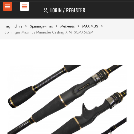
LOGIN
REGISTER
Pagrindinis
Spiningavimas
Meškerės
MAXIMUS
Spiningas Maximus Marauder Casting X MTSCMX662M