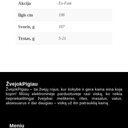
Akcija
Ex-Fast
Ilgis cm
198
Svoris, g
107
Testas, g
5-21
ŽvejokPigiau
ŽvejokPigiau – tai žvejų rojus, kur kokybė ir gera kaina eina koja
kojon! Mūsų elektroninėje parduotuvėje rasi viską, ko reikia
nepriekaištingai žvejybai: meškeres, rites, masalus, valus,
aksesuarus ir dar daugiau – viską už itin patrauklią kainą.
Meniu