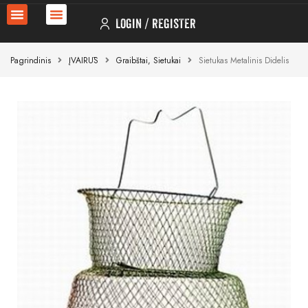
LOGIN
REGISTER
Pagrindinis
ĮVAIRŪS
Graibštai, Sietukai
Sietukas Metalinis Didelis