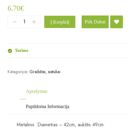
6.70
€
Pirk Dabar
Į Krepšelį
Turime
Kategorijos:
Graibštai, sietukai
Aprašymas
Papildoma Informacija
Metalinis .Diametras ~ 42cm, aukštis 49cm.