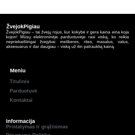
ŽvejokPigiau
ŽvejokPigiau – tai žvejų rojus, kur kokybė ir gera kaina eina koja
kojon! Mūsų elektroninėje parduotuvėje rasi viską, ko reikia
nepriekaištingai žvejybai: meškeres, rites, masalus, valus,
aksesuarus ir dar daugiau – viską už itin patrauklią kainą.
Meniu
Titulinis
Parduotuvė
Kontaktai
Informacija
Pristatymas ir grąžinimas