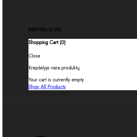
KREPŠELIS
(0)
Shopping Cart (
0
)
Close
Krepšelyje nėra produktų.
Your cart is currently empty.
Shop All Products