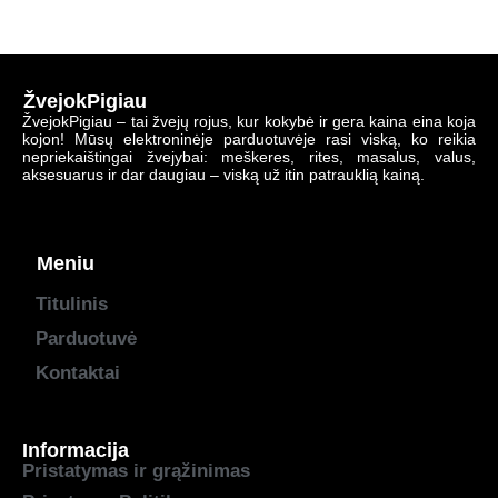
ŽvejokPigiau
ŽvejokPigiau – tai žvejų rojus, kur kokybė ir gera kaina eina koja
kojon! Mūsų elektroninėje parduotuvėje rasi viską, ko reikia
nepriekaištingai žvejybai: meškeres, rites, masalus, valus,
aksesuarus ir dar daugiau – viską už itin patrauklią kainą.
Meniu
Titulinis
Parduotuvė
Kontaktai
Informacija
Pristatymas ir grąžinimas