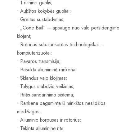
• 1 ritininis guolis;
• Aukštos kokybės guoliai;
• Greitas sustabdymas;
• „Cone Bail“ – apsaugo nuo valo persidengimo
klojant;
• Rotorius subalansuotas technologiškai –
kompiuterizuotai;
• Pavaros transmisija;
• Pasukta aliumininė rankena;
• Sklandus valo klojimas;
• Tolygus stabdžio veikimas;
• Ritės sandarinimo sistema;
• Rankena pagaminta iš minkštos neslidžios
medžiagos;
• Aliuminio korpusas ir rotorius;
• Tekinta aliumininė ritė.