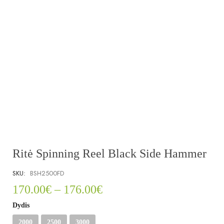
Ritė Spinning Reel Black Side Hammer
SKU:
BSH2500FD
170.00
€
–
176.00
€
Dydis
2000
2500
3000