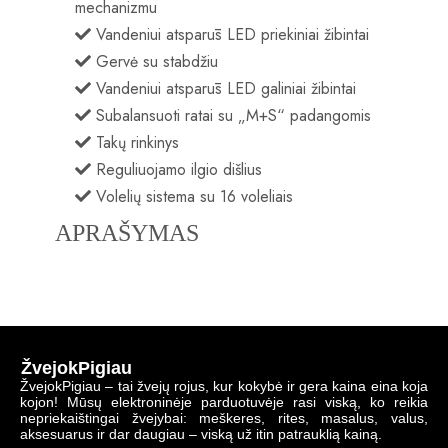
mechanizmu
Vandeniui atsparūs LED priekiniai žibintai
Gervė su stabdžiu
Vandeniui atsparūs LED galiniai žibintai
Subalansuoti ratai su „M+S“ padangomis
Takų rinkinys
Reguliuojamo ilgio dišlius
Volelių sistema su 16 voleliais
APRAŠYMAS
ŽvejokPigiau
ŽvejokPigiau – tai žvejų rojus, kur kokybė ir gera kaina eina koja
kojon! Mūsų elektroninėje parduotuvėje rasi viską, ko reikia
nepriekaištingai žvejybai: meškeres, rites, masalus, valus,
aksesuarus ir dar daugiau – viską už itin patrauklią kainą.