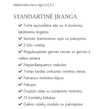
Maksimalus laivo ilgis (m)
5.3
STANDARTINĖ ĮRANGA
Tvirta spyruoklinė ašis su 4 sluoksnių
lakštinėmis lingėmis
Išorinės švartavimosi sijos su pakojomis
2 kilio voleliai
Reguliuojamas gervės stovas su gervės ir
valties atrama
Neperšlampamos stebulės
Tvirtas karštai cinkuotas virintinis rėmas
Patvarios tvirtinimo kilpos
Pakojos
Grąžulo ratas su sustiprintu tvirtinimu
13 kontaktų kištukas
Galinis volelių modulis su pakreipimo