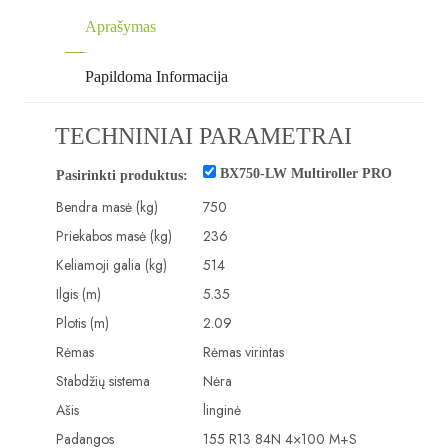
Aprašymas
Papildoma Informacija
TECHNINIAI PARAMETRAI
BX750-LW Multiroller PRO
Pasirinkti produktus:
Bendra masė (kg)
750
Priekabos masė (kg)
236
Keliamoji galia (kg)
514
Ilgis (m)
5.35
Plotis (m)
2.09
Rėmas
Rėmas virintas
Stabdžių sistema
Nėra
Ašis
linginė
Padangos
155 R13 84N 4×100 M+S