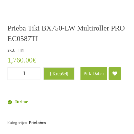
Prieba Tiki BX750-LW Multiroller PRO
EC0587TI
SKU:
TIKI
1,760.00
€
Pirk Dabar
Į Krepšelį
Turime
Kategorijos:
Priekabos