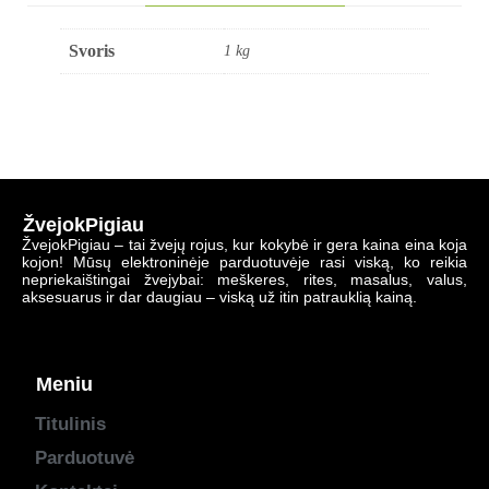
Svoris
1 kg
ŽvejokPigiau
ŽvejokPigiau – tai žvejų rojus, kur kokybė ir gera kaina eina koja
kojon! Mūsų elektroninėje parduotuvėje rasi viską, ko reikia
nepriekaištingai žvejybai: meškeres, rites, masalus, valus,
aksesuarus ir dar daugiau – viską už itin patrauklią kainą.
Meniu
Titulinis
Parduotuvė