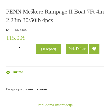
PENN Meškerė Rampage II Boat 7Ft 4in
2,23m 30/50lb 4pcs
SKU:
1374156
115.00
€
Pirk Dabar
Į Krepšelį
Turime
Kategorijos:
Jūrinės meškerės
Papildoma Informacija