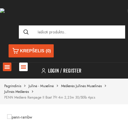
KREPŠELIS
(0)
LOGIN
REGISTER
Pagrindinis
Jūrinė - Muselinė
Meškerės Jūrinės Muselinės
Jūrinės Meškerės
PENN Meškerė Rampage II Boat 7Ft 4in 2,23m 30/50lb 4pcs