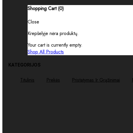
Shopping Cart (
0
)
Close
Krepšelyje nėra produktų.
Your cart is currently empty.
Shop All Products
KATEGORIJOS
Titulinis
Prekės
Pristatymas Ir Grąžinimai