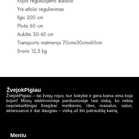
Kojos reguliuojamo aukščio
Yra a
tlošo reguliavimas
Ilgis 200 cm
Plotis 60 cm
Aukštis 30-45 cm
Transporto matmenys 70cmx30cmx60cm
Svoris 12,5 kg
ŽvejokPigiau
ŽvejokPigiau – tai žvejų rojus, kur kokybė ir gera kaina eina koja
kojon! Mūsų elektroninėje parduotuvėje rasi viską, ko reikia
nepriekaištingai žvejybai: meškeres, rites, masalus, valus,
aksesuarus ir dar daugiau – viską už itin patrauklią kainą.
Meniu