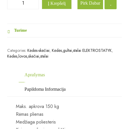
Pirk Dabar
Į Krepšelį
Turime
Categories:
Kėdės-skėčiai
,
Kėdės,gultai,stalai ELEKTROSTATYK
,
Kėdės,lovos,skėčiai,stalai
Aprašymas
Papildoma Informacija
Maks.
apkrova 150 kg
Rėmas plienas
Medžiaga poliesteris