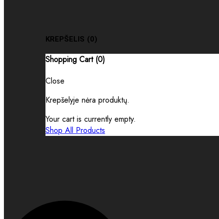
KREPŠELIS
(0)
Shopping Cart (
0
)
Close
Krepšelyje nėra produktų.
Your cart is currently empty.
Shop All Products