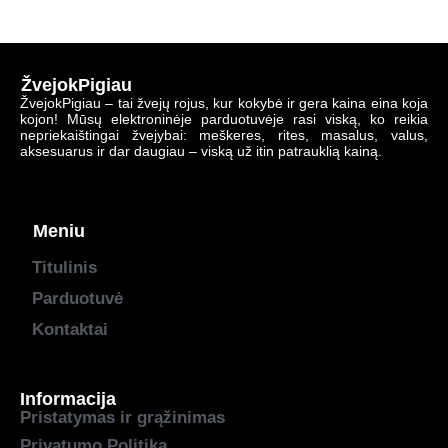
ŽvejokPigiau
ŽvejokPigiau – tai žvejų rojus, kur kokybė ir gera kaina eina koja
kojon! Mūsų elektroninėje parduotuvėje rasi viską, ko reikia
nepriekaištingai žvejybai: meškeres, rites, masalus, valus,
aksesuarus ir dar daugiau – viską už itin patrauklią kainą.
Meniu
Titulinis
Parduotuvė
Kontaktai
Informacija
Pristatymas ir grąžinimas
Privatumo Politika