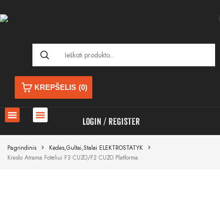
KREPŠELIS
(0)
LOGIN
REGISTER
Pagrindinis
Kėdės,gultai,stalai ELEKTROSTATYK
Krėslo Atrama Foteliui F3 CUZO/F2 CUZO Platforma