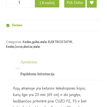
Pirk Dabar
Į Krepšelį
Turime
Categories:
Kėdės,gultai,stalai ELEKTROSTATYK
,
Kėdės,lovos,skėčiai,stalai
Aprašymas
Papildoma Informacija
Kojų atramoje yra keturios teleskopinės kojos,
kurių ilgis yra 25 mm (69 cm) ir dvi jungtys,
leidžiančios pritvirtinti prie CUZO F2, F3 ir bet