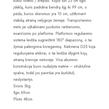
kokio fotelio / krepšio. Kojos turi 25 cm ilgio
įdėklą, kuris padidina bendrą ilgį iki 99 cm, o
pėda, kurios skersmuo yra 10 cm, užtikrinant
stabilią atramą nelygioje žemėje. Transportavimo
metu jie užkabinami juodomis rankenomis,
esančiomis po platforma. Platformos reguliavimo
sistema leidžia sugriežtinti 180° diapazoną, o tai
žymiai palengvina koregavimą. Kiekviena D25 koja
reguliuojama atskirai, o tai leidžia išlyginti kojų
atramą kreivoje vietovėje. Visa aliuminio
konstrukcija buvo nudažyta matine – struktūrine
spalva, todėl jos paviršiai yra šiurkštūs,
neslystantys.
Svoris 5kg.
Ilgis 69cm
Plotis 48cm