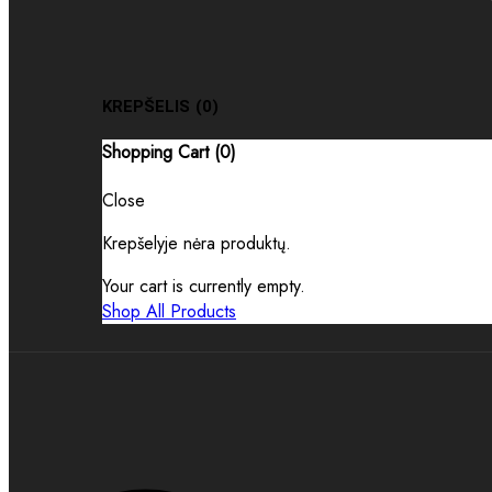
KREPŠELIS
(0)
Shopping Cart (
0
)
Close
Krepšelyje nėra produktų.
Your cart is currently empty.
Shop All Products