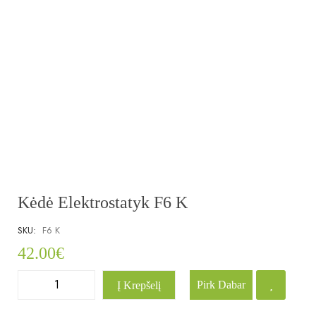
Kėdė Elektrostatyk F6 K
SKU:
F6 K
42.00
€
Pirk Dabar
Į Krepšelį