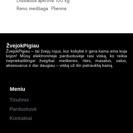
Didžiausia apkrova 100 kg
Rėmo medžiaga Plieninė
ŽvejokPigiau
ŽvejokPigiau – tai žvejų rojus, kur kokybė ir gera kaina eina koja
kojon! Mūsų elektroninėje parduotuvėje rasi viską, ko reikia
nepriekaištingai žvejybai: meškeres, rites, masalus, valus,
aksesuarus ir dar daugiau – viską už itin patrauklią kainą.
Meniu
Titulinis
Parduotuvė
Kontaktai