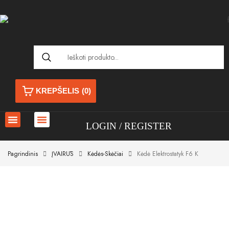
KREPŠELIS
(0)
LOGIN
REGISTER
Pagrindinis
ĮVAIRŪS
Kėdės-Skėčiai
Kėdė Elektrostatyk F6 K