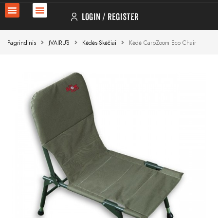
LOGIN
REGISTER
Pagrindinis
ĮVAIRŪS
Kėdės-Skėčiai
Kėdė CarpZoom Eco Chair