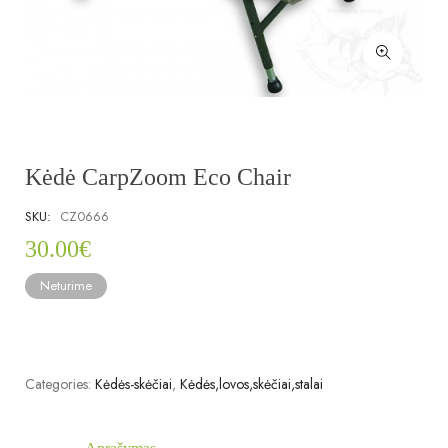
Kėdė CarpZoom Eco Chair
SKU:
CZ0666
30.00
€
Neturime
Categories:
Kėdės-skėčiai
,
Kėdės,lovos,skėčiai,stalai