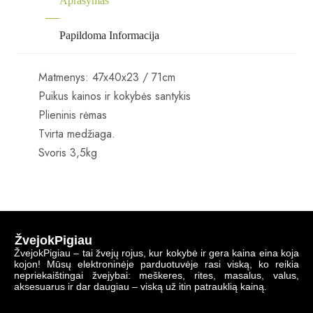
Aprašymas
Papildoma Informacija
Matmenys:
47x40x23
/
71cm
Puikus kainos ir kokybės santykis
Plieninis rėmas
Tvirta medžiaga.
Svoris 3,5kg
ŽvejokPigiau
ŽvejokPigiau – tai žvejų rojus, kur kokybė ir gera kaina eina koja
kojon! Mūsų elektroninėje parduotuvėje rasi viską, ko reikia
nepriekaištingai žvejybai: meškeres, rites, masalus, valus,
aksesuarus ir dar daugiau – viską už itin patrauklią kainą.