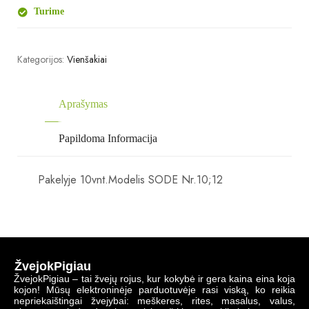
Turime
Kategorijos:
Vienšakiai
Aprašymas
Papildoma Informacija
Pakelyje 10vnt.Modelis SODE Nr.10;12
ŽvejokPigiau
ŽvejokPigiau – tai žvejų rojus, kur kokybė ir gera kaina eina koja
kojon! Mūsų elektroninėje parduotuvėje rasi viską, ko reikia
nepriekaištingai žvejybai: meškeres, rites, masalus, valus,