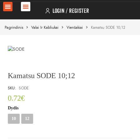
LOGIN
REGISTER
Pagrindinis
Valai Ir Kabliukai
Vienšakiai
Kamatsu SODE 10;12
Kamatsu SODE 10;12
SKU:
SODE
0.72
€
Dydis
10
12