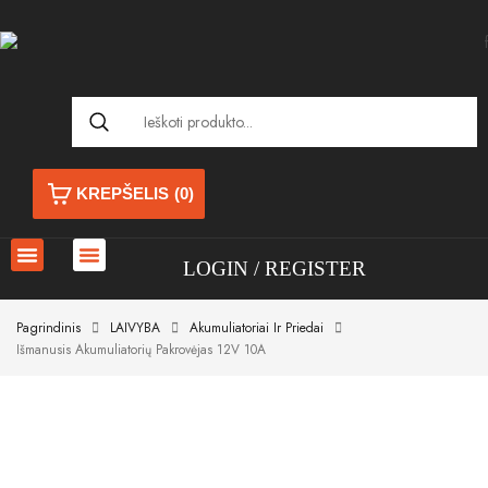
KREPŠELIS
(0)
LOGIN
REGISTER
Pagrindinis
LAIVYBA
Akumuliatoriai Ir Priedai
Išmanusis Akumuliatorių Pakrovėjas 12V 10A
Akcija!
Akcija!