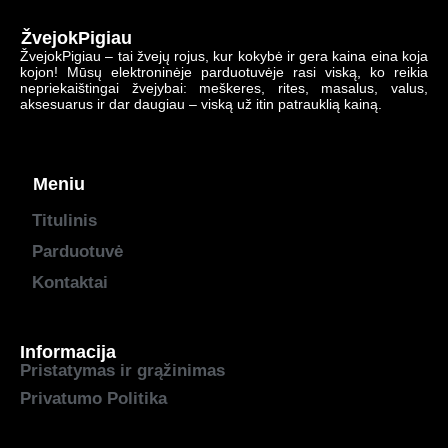
ŽvejokPigiau
ŽvejokPigiau – tai žvejų rojus, kur kokybė ir gera kaina eina koja
kojon! Mūsų elektroninėje parduotuvėje rasi viską, ko reikia
nepriekaištingai žvejybai: meškeres, rites, masalus, valus,
aksesuarus ir dar daugiau – viską už itin patrauklią kainą.
Meniu
Titulinis
Parduotuvė
Kontaktai
Informacija
Pristatymas ir grąžinimas
Privatumo Politika