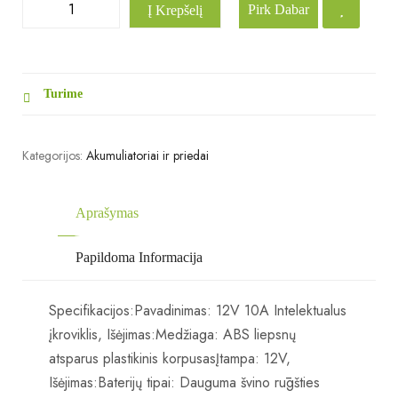
Pirk Dabar
Į Krepšelį
Turime
Kategorijos:
Akumuliatoriai ir priedai
Aprašymas
Papildoma Informacija
Specifikacijos:Pavadinimas: 12V 10A Intelektualus
įkroviklis, Išėjimas:Medžiaga: ABS liepsnų
atsparus plastikinis korpusasĮtampa: 12V,
Išėjimas:Baterijų tipai: Dauguma švino rūgšties