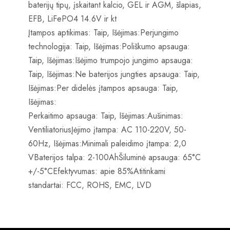
baterijų tipų, įskaitant kalcio, GEL ir AGM, šlapias,
EFB, LiFePO4 14.6V ir kt
Įtampos aptikimas: Taip, Išėjimas:Perjungimo
technologija: Taip, Išėjimas:Poliškumo apsauga:
Taip, Išėjimas:Išėjimo trumpojo jungimo apsauga:
Taip, Išėjimas:Ne baterijos jungties apsauga: Taip,
Išėjimas:Per didelės įtampos apsauga: Taip,
Išėjimas:
Perkaitimo apsauga: Taip, Išėjimas:Aušinimas:
VentiliatoriusĮėjimo įtampa: AC 110-220V, 50-
60Hz, Išėjimas:Minimali paleidimo įtampa: 2,0
VBaterijos talpa: 2-100AhŠiluminė apsauga: 65°C
+/-5°CEfektyvumas: apie 85%Atitinkami
standartai: FCC, ROHS, EMC, LVD