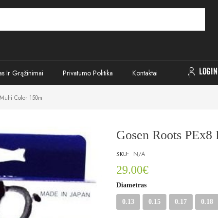
LOGIN
as Ir Grąžinimai
Privatumo Politika
Kontaktai
 Multi Color 150m
Gosen Roots PEx8 P
SKU:
N/A
29.00
€
Diametras
0.13
0.15
0.17
0.18