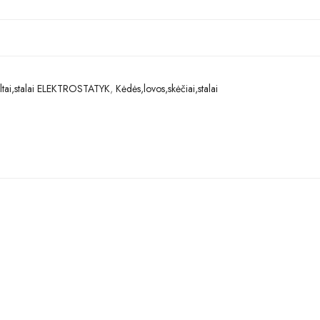
ltai,stalai ELEKTROSTATYK
,
Kėdės,lovos,skėčiai,stalai