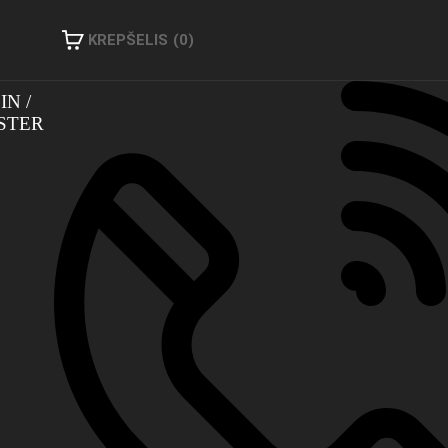
KREPŠELIS
(0)
IN
STER