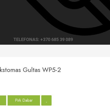
TELEFONAS: +370 685 39 089
ankstomas Gultas WP5-2
Pirk Dabar