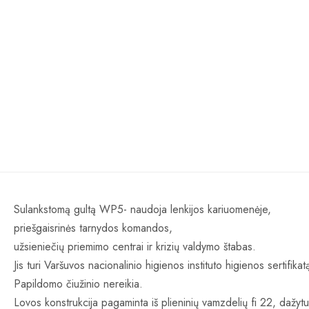
Sulankstomą gultą WP5- naudoja lenkijos kariuomenėje,
priešgaisrinės tarnydos komandos,
užsieniečių priemimo centrai ir krizių valdymo štabas.
Jis turi Varšuvos nacionalinio higienos instituto higienos sertifikat
Papildomo čiužinio nereikia.
Lovos konstrukcija pagaminta iš plieninių vamzdelių fi 22, dažytu 