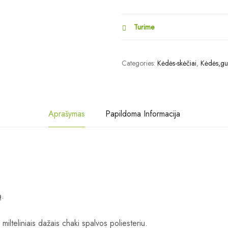
Turime
Categories:
Kėdės-skėčiai
,
Kėdės,gu
Aprašymas
Papildoma Informacija
ą.
milteliniais dažais chaki spalvos poliesteriu.