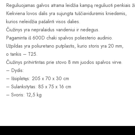
Reguliuojamas galvos atrama leidžia kampą reguliuoti penkiais ži
Kiekviena lovos dalis yra sujungta tuščiavidurėmis kniedėmis,
kurios neleidžia pašalinti visos dalies.
Čiužinys yra nepralaidus vandeniui ir nedegus.
Pagaminta iš 600D chaki spalvos poliesterio audinio.
Užpildas yra poliuretano putplastis, kurio storis yra 20 mm,
o tankis – T25.
Čiužinys pritvirtintas prie stovo 8 mm juodos spalvos virve.
– Dydis:
– Išsiplėtęs: 205 x 70 x 30 cm
– Sulankstytas: 85 x 75 x 16 cm
– Svoris: 12,5 kg