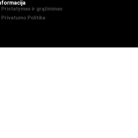
nformacija
Pristatymas ir grąžinimas
Privatumo Politika