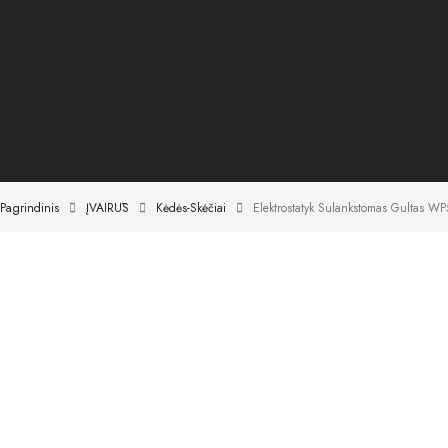
Pagrindinis
ĮVAIRŪS
Kėdės-Skėčiai
Elektrostatyk Sulankstomas Gultas WP