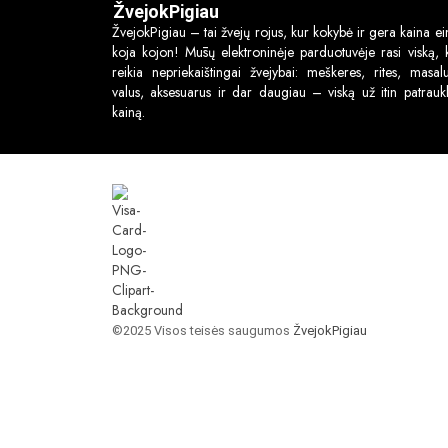
ŽvejokPigiau
ŽvejokPigiau – tai žvejų rojus, kur kokybė ir gera kaina ei
koja kojon! Mūsų elektroninėje parduotuvėje rasi viską, 
reikia nepriekaištingai žvejybai: meškeres, rites, masalu
valus, aksesuarus ir dar daugiau – viską už itin patraukl
kainą.
©2025 Visos teisės saugumos
ŽvejokPigiau