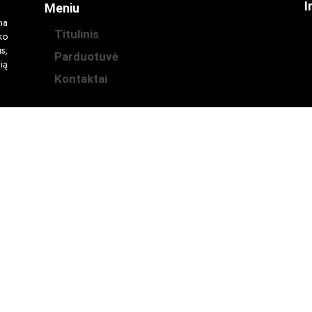
I
Meniu
na
Titulinis
ko
s,
Parduotuvė
ią
Kontaktai