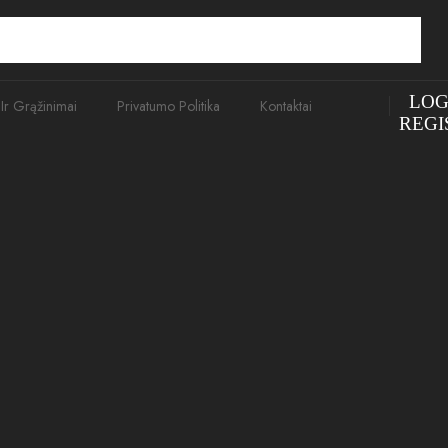
LOG
 Ir Grąžinimai
Privatumo Politika
Kontaktai
REGI