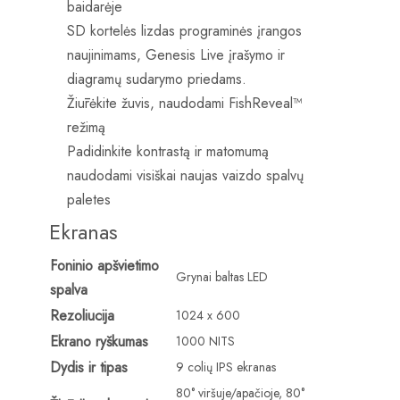
baidarėje
SD kortelės lizdas programinės įrangos
naujinimams, Genesis Live įrašymo ir
diagramų sudarymo priedams.
Žiūrėkite žuvis, naudodami FishReveal™
režimą
Padidinkite kontrastą ir matomumą
naudodami visiškai naujas vaizdo spalvų
paletes
Ekranas
Foninio apšvietimo
Grynai baltas LED
spalva
Rezoliucija
1024 x 600
Ekrano ryškumas
1000 NITS
Dydis ir tipas
9 colių IPS ekranas
80° viršuje/apačioje, 80°