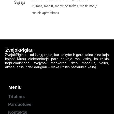
Sąsaja
įėjimas, meniu, maršruto taškas, maitinimo /
foninis apšvietimas
ŽvejokPigiau
ŽvejokPigiau – tai žvejų rojus, kur kokybė ir gera kaina eina koja
kojon! Mūsų elektroninėje parduotuvėje rasi viską, ko reikia
nepriekaištingai žvejybai: meškeres, rites, masalus, valus,
aksesuarus ir dar daugiau – viską už itin patrauklią kainą.
Meniu
Titulinis
Parduotuvė
Kontaktai