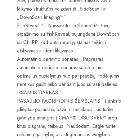
žuvų paieškos funkcija ir didelės raiškos žuvų
laikymo struktūros vaizdais iš „SideScan“ ir
„DownScan Imaging™“.
FishReveal™ Išlaisvinkite spėliones dėl žuvų
atpažinimo su FishReveal, sujungdami DownScan
su CHIRP, kad būtų neprilygstamas taikinių
atskyrimas ir identifikavimas.
Automatinio derinimo sonaras Paprastas
automatinio derinimo sonaras suteikia jums
optimalius nustatymus nuo pat pradžių, todėl jums
nereikės gaišti laiko bandant juos surasti patiems.
IŠSAMUS DARBAS
PASAULIO PAGRINDINIS ŽEMĖLAPIS Iš anksto
įdiegtas pasaulinis bazinis žemėlapis, jūs turite
galimybę atnaujinti į CMAP® DISCOVER™ arba
kitus diagramų teikėjus. Naudodami Eagle turite
reikiamų galimybių atrasti geriausias žvejybos