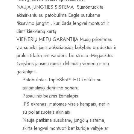
NAUJA JUNGTIES SISTEMA Sumontuokite
akimirksniu su patobulinta Eagle susukama
fiksavimo jungtimi, kuri žada lengvai montuoti ir
išimti kiekvieną kartą.
VIENERIŲ METŲ GARANTIJA Mūsų prioritetas
yra suteikti jums aukščiausios kokybės produktus ir
praleisti laiką ant vandens be streso. Mėgaukitės
žvejybos jausmu ramiai dėl mūsų vienerių metų
garantijos.
Patobulintas TripleShot™ HD keitiklis su
automatinio derinimo sonaru
Pasaulinis bazinis žemėlapis
IPS ekranas, matomas visais kampais, net ir
su poliarizuotais akiniais
Nauja patikima susukamų jungčių sistema,
skirta lengvai montuoti bet kurioje valtyje ar