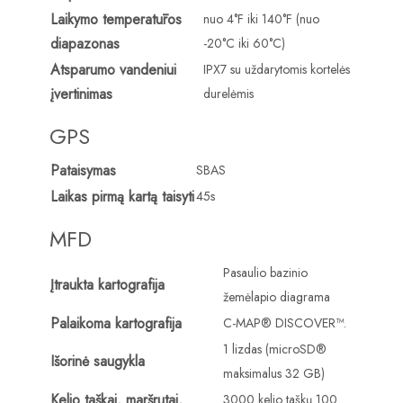
Laikymo temperatūros
nuo 4°F iki 140°F (nuo
diapazonas
-20°C iki 60°C)
Atsparumo vandeniui
IPX7 su uždarytomis kortelės
įvertinimas
durelėmis
GPS
Pataisymas
SBAS
Laikas pirmą kartą taisyti
45s
MFD
Pasaulio bazinio
Įtraukta kartografija
žemėlapio diagrama
Palaikoma kartografija
C-MAP® DISCOVER™.
1 lizdas (microSD®
Išorinė saugykla
maksimalus 32 GB)
Kelio taškai, maršrutai,
3000 kelio taškų 100