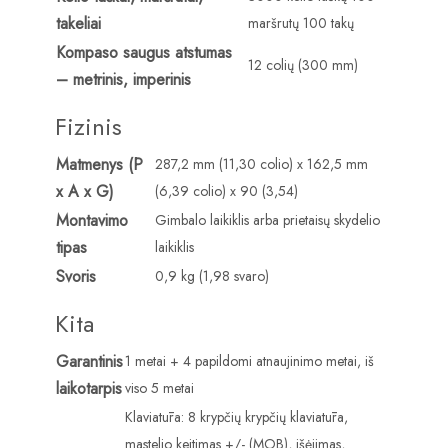
takeliai
maršrutų 100 takų
Kompaso saugus atstumas
12 colių (300 mm)
– metrinis, imperinis
Fizinis
Matmenys (P
287,2 mm (11,30 colio) x 162,5 mm
x A x G)
(6,39 colio) x 90 (3,54)
Montavimo
Gimbalo laikiklis arba prietaisų skydelio
tipas
laikiklis
Svoris
0,9 kg (1,98 svaro)
Kita
Garantinis
1 metai + 4 papildomi atnaujinimo metai, iš
laikotarpis
viso 5 metai
Klaviatūra: 8 krypčių krypčių klaviatūra,
mastelio keitimas +/- (MOB), išėjimas,