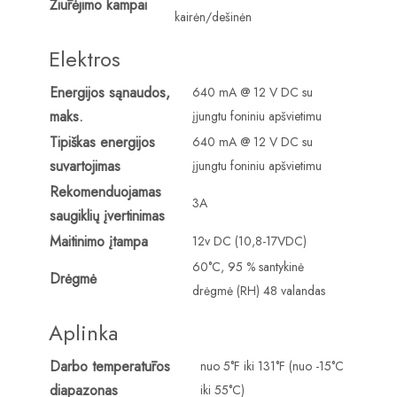
Žiūrėjimo kampai
kairėn/dešinėn
Elektros
Energijos sąnaudos,
640 mA @ 12 V DC su
maks.
įjungtu foniniu apšvietimu
Tipiškas energijos
640 mA @ 12 V DC su
suvartojimas
įjungtu foniniu apšvietimu
Rekomenduojamas
3A
saugiklių įvertinimas
Maitinimo įtampa
12v DC (10,8-17VDC)
60°C, 95 % santykinė
Drėgmė
drėgmė (RH) 48 valandas
Aplinka
Darbo temperatūros
nuo 5°F iki 131°F (nuo -15°C
diapazonas
iki 55°C)