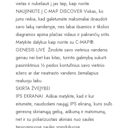
vietas ir nukeliauti į jas taip, kaip norite.
NAUJINKITE Į C-MAP DISCOVER Viskas, ko
jums reikia, kad galėtumėte maksimaliai išnaudoti
savo laiką vandenyje, nes labai išsamios ir tikslios
diagramos apima plačias vidaus ir pakrančių sritis.
Matykite dalykus kaip norite su C-MAP®.
GENESIS LIVE Žinokite savo vietinius vandenis
geriau nei bet kas kitas, turintis galimybę sukurti
pasirinktinius ½ pėdos kontūrinius savo vietinio
ežero ar dar neatrasto vandens žemėlapius
realiuoju laiku.
SKIRTA ŽVEJYBEI
IPS EKRANAI Aiškiai matykite, kad ir kur
eitumėte, naudodami naująjį IPS ekraną, kuris siūlo
geresnę skiriamąją gebą, aiškumą ir matomumą,
net ir su poliarizuotais akiniais nuo saulės
tiesioginiuose saulės spinduliuose.