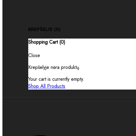
KREPŠELIS
(0)
Shopping Cart (
0
)
Close
Krepšelyje nėra produktų.
Your cart is currently empty.
Shop All Products