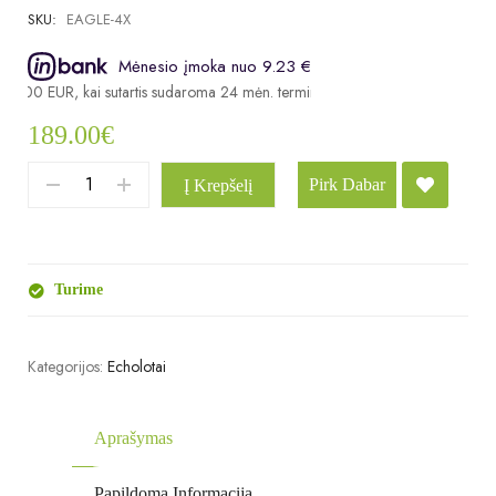
SKU:
EAGLE-4X
Mėnesio įmoka nuo 9.23 €
89.00 EUR, kai sutartis sudaroma 24 mėn. terminui, metinė palūkanų norma 
189.00
€
Pirk Dabar
Į Krepšelį
Turime
Kategorijos:
Echolotai
Aprašymas
Papildoma Informacija