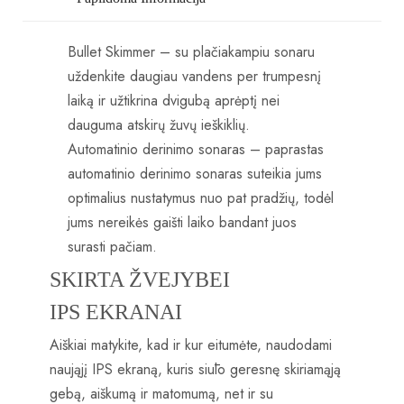
Bullet Skimmer – su plačiakampiu sonaru
uždenkite daugiau vandens per trumpesnį
laiką ir užtikrina dvigubą aprėptį nei
dauguma atskirų žuvų ieškiklių.
Automatinio derinimo sonaras – paprastas
automatinio derinimo sonaras suteikia jums
optimalius nustatymus nuo pat pradžių, todėl
jums nereikės gaišti laiko bandant juos
surasti pačiam.
SKIRTA ŽVEJYBEI
IPS EKRANAI
Aiškiai matykite, kad ir kur eitumėte, naudodami
naująjį IPS ekraną, kuris siūlo geresnę skiriamąją
gebą, aiškumą ir matomumą, net ir su