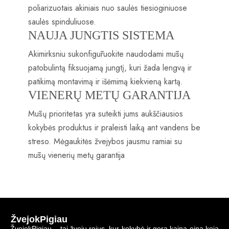
poliarizuotais akiniais nuo saulės tiesioginiuose
saulės spinduliuose.
NAUJA JUNGTIS SISTEMA
Akimirksniu sukonfigūruokite naudodami mūsų
patobulintą fiksuojamą jungtį, kuri žada lengvą ir
patikimą montavimą ir išėmimą kiekvieną kartą.
VIENERŲ METŲ GARANTIJA
Mūsų prioritetas yra suteikti jums aukščiausios
kokybės produktus ir praleisti laiką ant vandens be
streso. Mėgaukitės žvejybos jausmu ramiai su
mūsų vienerių metų garantija
ŽvejokPigiau
ŽvejokPigiau – tai žvejų rojus, kur kokybė ir gera kaina eina koja