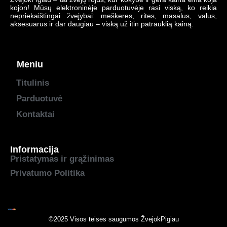
kojon! Mūsų elektroninėje parduotuvėje rasi viską, ko reikia
nepriekaištingai žvejybai: meškeres, rites, masalus, valus,
aksesuarus ir dar daugiau – viską už itin patrauklią kainą.
Meniu
Titulinis
Parduotuvė
Kontaktai
Informacija
Pristatymas ir grąžinimas
Privatumo Politika
©2025 Visos teisės saugumos
ŽvejokPigiau