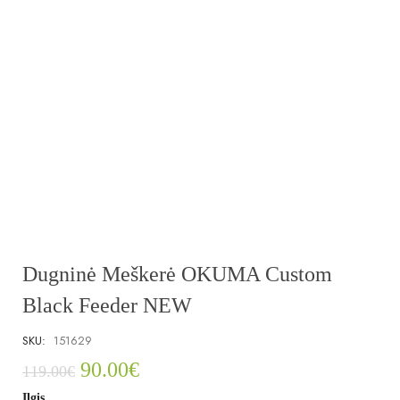
Dugninė Meškerė OKUMA Custom
Black Feeder NEW
SKU:
151629
90.00
€
119.00
€
Ilgis