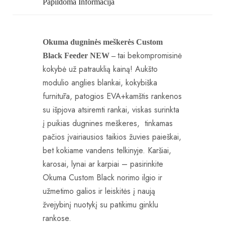
Papildoma Informacija
Okuma dugninės meškerės Custom
tai bekompromisinė
Black Feeder NEW –
kokybė už patrauklią kainą! Aukšto
modulio anglies blankai, kokybiška
furnitūra, patogios EVA+kamštis rankenos
su išpjova atsiremti rankai, viskas surinkta
į puikias dugnines meškeres, tinkamas
pačios įvairiausios taikios žuvies paieškai,
bet kokiame vandens telkinyje. Karšiai,
karosai, lynai ar karpiai – pasirinkite
Okuma Custom Black norimo ilgio ir
užmetimo galios ir leiskitės į naują
žvejybinį nuotykį su patikimu ginklu
rankose.