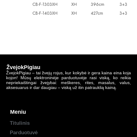
CB-F-1303XH
XH
396cm
3+3
CB-F-1403XH
XH
427cm
3+3
ŽvejokPigiau
ŽvejokPigiau – tai žvejų rojus, kur kokybė ir gera kaina eina koja
kojon! Mūsų elektroninėje parduotuvėje rasi viską, ko reikia
nepriekaištingai žvejybai: meškeres, rites, masalus, valus,
aksesuarus ir dar daugiau – viską už itin patrauklią kainą.
Meniu
Titulinis
Parduotuvė