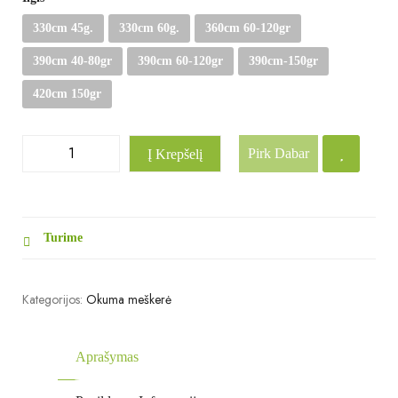
330cm 45g.
330cm 60g.
360cm 60-120gr
390cm 40-80gr
390cm 60-120gr
390cm-150gr
420cm 150gr
Pirk Dabar
Į Krepšelį
Turime
Kategorijos:
Okuma meškerė
Aprašymas