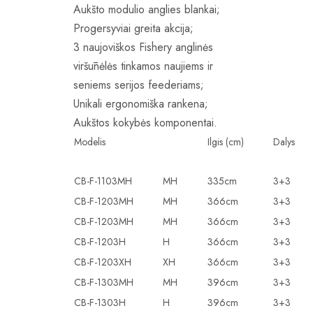
Aukšto modulio anglies blankai;
Progersyviai greita akcija;
3 naujoviškos Fishery anglinės
viršūnėlės tinkamos naujiems ir
seniems serijos feederiams;
Unikali ergonomiška rankena;
Aukštos kokybės komponentai.
Modelis
Ilgis (cm)
Dalys
CB-F-1103MH
MH
335cm
3+3
CB-F-1203MH
MH
366cm
3+3
CB-F-1203MH
MH
366cm
3+3
CB-F-1203H
H
366cm
3+3
CB-F-1203XH
XH
366cm
3+3
CB-F-1303MH
MH
396cm
3+3
CB-F-1303H
H
396cm
3+3