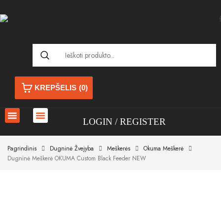
KREPŠELIS
(0)
LOGIN
REGISTER
Pagrindinis
Dugninė Žvejyba
Meškerės
Okuma Meškerė
Dugninė Meškerė OKUMA Custom Black Feeder NEW
Akcija!
Akcija!