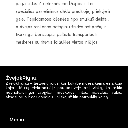
pagamintas iš kietesnės medžiagos ir turi
specialius pakietinimus dėklo pradžioje, priekyje ir
gale. Papildomose kišenėse tilps smulkūs daiktai,
o dvejos rankenos patogiai užsidės ant pečių ir
tvarkingai bei saugiai galėsite transportuoti
meškeres su ritėmis iki žūklės vietos ir iš jos
ŽvejokPigiau
ŽvejokPigiau – tai žvejų rojus, kur kokybė ir gera kaina eina koja
kojon! Mūsų elektroninėje parduotuvėje rasi viską, ko reikia
nepriekaištingai žvejybai: meškeres, rites, masalus, valus,
aksesuarus ir dar daugiau – viską už itin patrauklią kainą.
Meniu