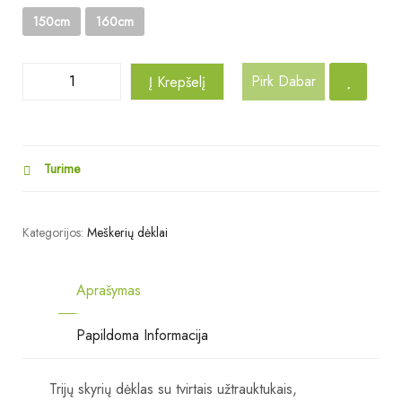
150cm
160cm
Pirk Dabar
Į Krepšelį
Turime
Kategorijos:
Meškerių dėklai
Aprašymas
Papildoma Informacija
Trijų skyrių dėklas su tvirtais užtrauktukais,