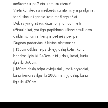
meškerės ir plūdiniai kotai su ritėmis!
Vieta kur dedasi meškerės su ritėmis yra prailginta,
todėl tilps ir ilgesnio koto meškerykočiai.
Dėklas yra gražaus dizaino, įmontuoti tvirti
užtrauktukai, yra ilga papildoma kišenė smulkiems
daiktams, turi rankeną ir petnešą per petį.
Dugnas padarytas iš kietos plastmasės.
Į 135cm dėklas telpą dviejų dalių kotai, kurių
bendras ilgis iki 240cm ir trijų dalių kotai, kurių
ilgis iki 360cm.
Į 150cm dėklą telpa dviejų dalių meškerykočiai,
kuriu bendras ilgis iki 280cm ir trijų dalių, kuriu
ilgis iki 420cm