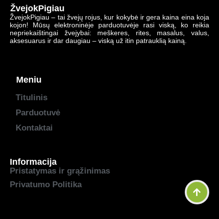
ŽvejokPigiau
ŽvejokPigiau – tai žvejų rojus, kur kokybė ir gera kaina eina koja
kojon! Mūsų elektroninėje parduotuvėje rasi viską, ko reikia
nepriekaištingai žvejybai: meškeres, rites, masalus, valus,
aksesuarus ir dar daugiau – viską už itin patrauklią kainą.
Meniu
Titulinis
Parduotuvė
Kontaktai
Informacija
Pristatymas ir grąžinimas
Privatumo Politika