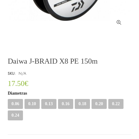
Daiwa J-BRAID X8 PE 150m
SKU:
N/A
17.50
€
Diametras
0.06
0.10
0.13
0.16
0.18
0.20
0.22
0.24