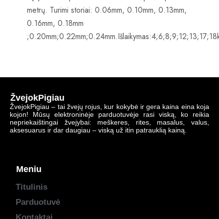
metrų. Turimi storiai: 0.06mm, 0.10mm, 0.13mm,
0.16mm, 0.18mm
;0.20mm;0.22mm;0.24mm.Išlaikymas:4;6;8;9;12;13;17;18
ŽvejokPigiau
ŽvejokPigiau – tai žvejų rojus, kur kokybė ir gera kaina eina koja
kojon! Mūsų elektroninėje parduotuvėje rasi viską, ko reikia
nepriekaištingai žvejybai: meškeres, rites, masalus, valus,
aksesuarus ir dar daugiau – viską už itin patrauklią kainą.
Meniu
Titulinis
Parduotuvė
Kontaktai