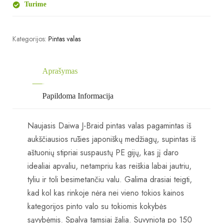
Turime
Kategorijos:
Pintas valas
Aprašymas
Papildoma Informacija
Naujasis Daiwa J-Braid pintas valas pagamintas iš
aukščiausios rūšies japoniškų medžiagų, supintas iš
aštuonių stipriai suspaustų PE gijų, kas jį daro
idealiai apvaliu, netampriu kas reiškia labai jautriu,
tyliu ir toli besimetančiu valu. Galima drasiai teigti,
kad kol kas rinkoje nėra nei vieno tokios kainos
kategorijos pinto valo su tokiomis kokybės
sąvybėmis. Spalva tamsiai žalia. Suvyniota po 150