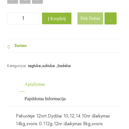
Pirk Dabar
Į Krepšelį
Turime
Kategorijos:
segtukai;suktukai ;žiedeliai
Aprašymas
Papildoma Informacija
Pakuotėje 12vnt.Dydžiai 10;12;14.10nr išlaikymas
14kg,svoris 0.112g.12nr išlaikymas 8kg,svoris