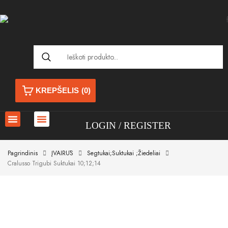
KREPŠELIS
(0)
LOGIN
REGISTER
Pagrindinis
ĮVAIRŪS
Segtukai;suktukai ;žiedeliai
Cralusso Trigubi Suktukai 10;12;14