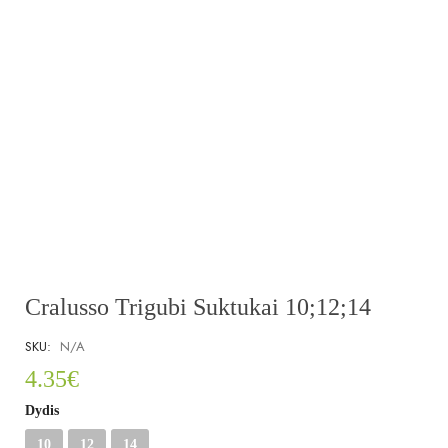
Cralusso Trigubi Suktukai 10;12;14
SKU:
N/A
4.35
€
Dydis
10
12
14