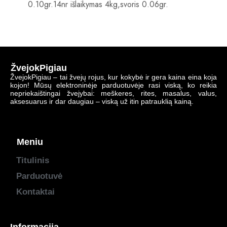
0.10gr.14nr išlaikymas 4kg,svoris 0.06gr.
ŽvejokPigiau
ŽvejokPigiau – tai žvejų rojus, kur kokybė ir gera kaina eina koja
kojon! Mūsų elektroninėje parduotuvėje rasi viską, ko reikia
nepriekaištingai žvejybai: meškeres, rites, masalus, valus,
aksesuarus ir dar daugiau – viską už itin patrauklią kainą.
Meniu
Titulinis
Parduotuvė
Kontaktai
Informacija