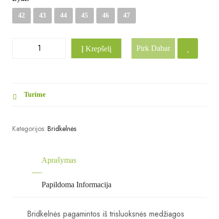
42
43
44
45
46
47
Pirk Dabar
Į Krepšelį
Turime
Kategorijos:
Bridkelnės
Aprašymas
Papildoma Informacija
Bridkelnės pagamintos iš trisluoksnės medžiagos