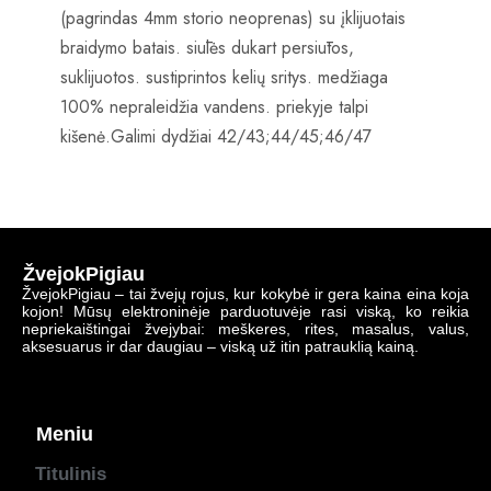
(pagrindas 4mm storio neoprenas) su įklijuotais
braidymo batais. siūlės dukart persiūtos,
suklijuotos. sustiprintos kelių sritys. medžiaga
100% nepraleidžia vandens. priekyje talpi
kišenė.Galimi dydžiai 42/43;44/45;46/47
ŽvejokPigiau
ŽvejokPigiau – tai žvejų rojus, kur kokybė ir gera kaina eina koja
kojon! Mūsų elektroninėje parduotuvėje rasi viską, ko reikia
nepriekaištingai žvejybai: meškeres, rites, masalus, valus,
aksesuarus ir dar daugiau – viską už itin patrauklią kainą.
Meniu
Titulinis