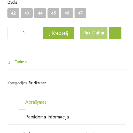
Dydis
42
43
44
45
46
47
Pirk Dabar
Į Krepšelį
Turime
Kategorijos:
Bridkelnės
Aprašymas
Papildoma Informacija