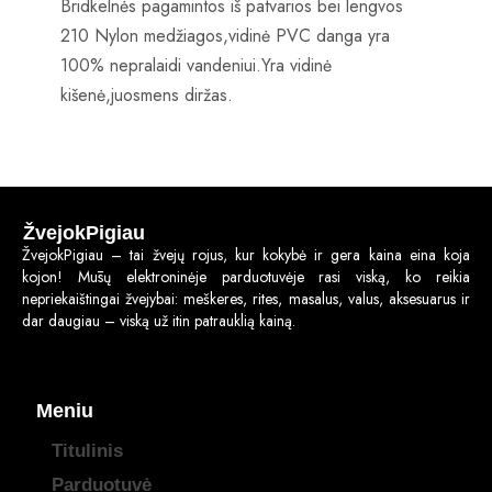
Bridkelnės pagamintos iš patvarios bei lengvos
210 Nylon medžiagos,vidinė PVC danga yra
100% nepralaidi vandeniui.Yra vidinė
kišenė,juosmens diržas.
ŽvejokPigiau
ŽvejokPigiau – tai žvejų rojus, kur kokybė ir gera kaina eina koja
kojon! Mūsų elektroninėje parduotuvėje rasi viską, ko reikia
nepriekaištingai žvejybai: meškeres, rites, masalus, valus, aksesuarus ir
dar daugiau – viską už itin patrauklią kainą.
Meniu
Titulinis
Parduotuvė