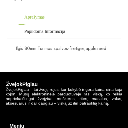
Aprašymas
Papildoma Informacija
Ilgis 80mm.Turimos spalvos-firetiger;appleseed
ŽvejokPigiau
ŽvejokPigiau – tai žvejų rojus, kur kokybė ir gera kaina eina koja
kojon! Mūsų elektroninėje parduotuvėje rasi viską, ko reikia
nepriekaištingai žvejybai: meškeres, rites, masalus, valus,
aksesuarus ir dar daugiau – viską už itin patrauklią kainą.
Meniu