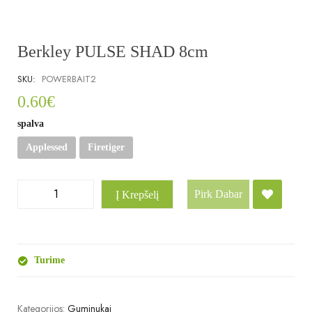
Berkley PULSE SHAD 8cm
SKU:
POWERBAIT2
0.60
€
spalva
Applessed
Firetiger
Pirk Dabar
Į Krepšelį
Turime
Kategorijos:
Guminukai