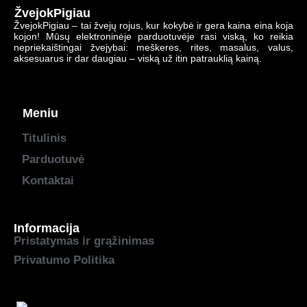
ŽvejokPigiau
ŽvejokPigiau – tai žvejų rojus, kur kokybė ir gera kaina eina koja
kojon! Mūsų elektroninėje parduotuvėje rasi viską, ko reikia
nepriekaištingai žvejybai: meškeres, rites, masalus, valus,
aksesuarus ir dar daugiau – viską už itin patrauklią kainą.
Meniu
Titulinis
Parduotuvė
Kontaktai
Informacija
Pristatymas ir grąžinimas
Privatumo Politika