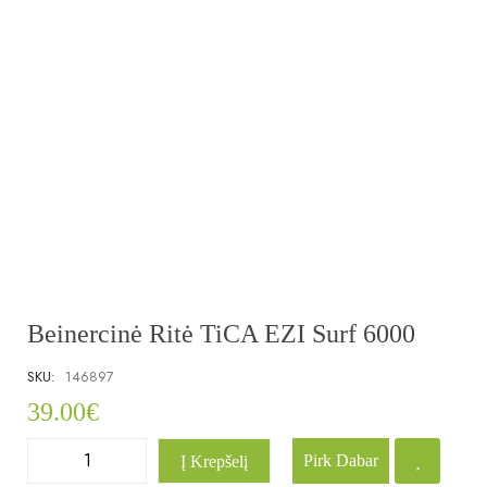
Beinercinė Ritė TiCA EZI Surf 6000
SKU:
146897
39.00
€
Pirk Dabar
Į Krepšelį