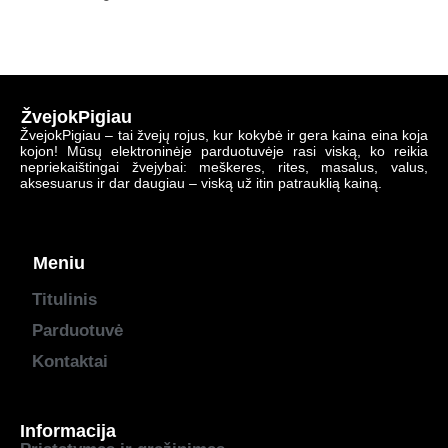
ŽvejokPigiau
ŽvejokPigiau – tai žvejų rojus, kur kokybė ir gera kaina eina koja
kojon! Mūsų elektroninėje parduotuvėje rasi viską, ko reikia
nepriekaištingai žvejybai: meškeres, rites, masalus, valus,
aksesuarus ir dar daugiau – viską už itin patrauklią kainą.
Meniu
Titulinis
Parduotuvė
Kontaktai
Informacija