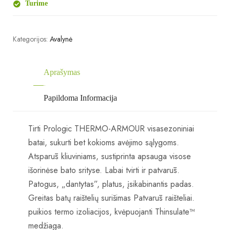
Turime
Kategorijos:
Avalynė
Aprašymas
Papildoma Informacija
Tirti Prologic THERMO-ARMOUR visasezoniniai
batai, sukurti bet kokioms avėjimo sąlygoms.
Atsparūs kliuviniams, sustiprinta apsauga visose
išorinėse bato srityse. Labai tvirti ir patvarūs.
Patogus, „dantytas”, platus, įsikabinantis padas.
Greitas batų raištelių surišimas Patvarūs raišteliai.
puikios termo izoliacijos, kvėpuojanti Thinsulate™
medžiaga.