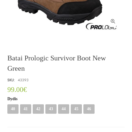
Batai Prologic Survivor Boot New
Green
SKU:
43393
99.00
€
Dydis
40
41
42
43
44
45
46