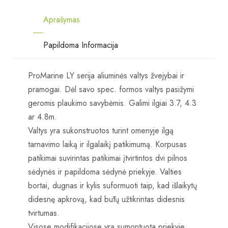
Aprašymas
Papildoma Informacija
ProMarine LY serija aliuminės valtys žvejybai ir
pramogai. Dėl savo spec. formos valtys pasižymi
geromis plaukimo savybėmis. Galimi ilgiai 3.7, 4.3
ar 4.8m.
Valtys yra sukonstruotos turint omenyje ilgą
tarnavimo laiką ir ilgalaikį patikimumą. Korpusas
patikimai suvirintas patikimai įtvirtintos dvi pilnos
sėdynės ir papildoma sėdynė priekyje. Valties
bortai, dugnas ir kylis suformuoti taip, kad išlaikytų
didesnę apkrovą, kad būtų užtikrintas didesnis
tvirtumas.
Visose modifikacijose yra sumontuota priekyje