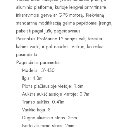
aliuminio platforma, kurioje lengvai pritvirtinsite
inkaravimosi gervę ar GPS motorą. Kiekvieną
standartinę modifikaciją galima papildomai įrengti,
pakeisti pagal Jūsų pageidavimus.
Pasirinkus ProMarine LY serijos valtį tereikia
kabinti variklį ir gali naudoti. Viskuo, ko reikia
pasirūpinta.
Pagrindiniai parametrai:
Modelis: LY-430
Ilgis: 4.3m
Plotis plačiausioje vietoje: 1.6m
Aukštis aukščiausioje vietoje: 0.7m
Transo aukštis: 0.41m
Variklio koja: S
Dugno aliuminio storis: 2mm
Borto aliuminio storis: 2mm