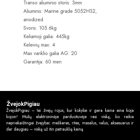
Transo aliuminio storis: 3mm
Aliuminis: Marine grade 5052H32,
anodized
Svoris: 105.6kg
Keliamoji galia: 445kg
Keleivių max: 4
Max variklio galia AG: 20
Garantija: 60 men
ŽvejokPigiau
ŽvejokPigiau – tai žvejų rojus, kur kokybė ir gera kaina eina koja
kojon! Mūsų elektroninėje parduotuvėje rasi viską, ko reikia
nepriekaištingai žvejybai: meškeres, rites, masalus, valus, aksesuarus ir
dar daugiau – viską už itin patrauklią kainą.