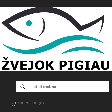
KREPŠELIS
(0)