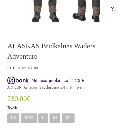
ALASKAS Bridkelnės Waders
Adventure
SKU:
ADVENTURE
Mėnesio įmoka nuo 11.23 €
30.00 EUR, kai sutartis sudaroma 24 mėn. terminui, metinė palūkanų norma 
230.00
€
Dydis
LS
XLK
L
M
XL