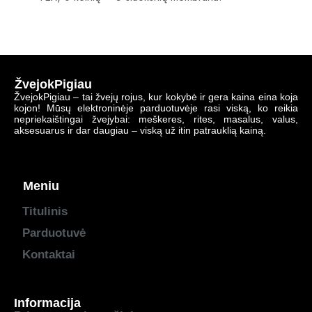
ŽvejokPigiau
ŽvejokPigiau – tai žvejų rojus, kur kokybė ir gera kaina eina koja
kojon! Mūsų elektroninėje parduotuvėje rasi viską, ko reikia
nepriekaištingai žvejybai: meškeres, rites, masalus, valus,
aksesuarus ir dar daugiau – viską už itin patrauklią kainą.
Meniu
Titulinis
Parduotuvė
Kontaktai
Informacija