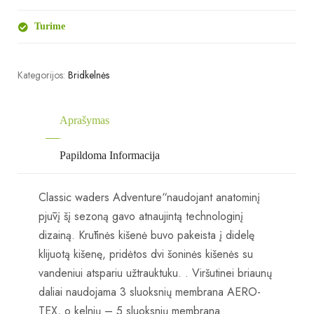
Turime
Kategorijos:
Bridkelnės
Aprašymas
Papildoma Informacija
Classic waders Adventure“naudojant anatominį
pjūvį šį sezoną gavo atnaujintą technologinį
dizainą.
Krūtinės kišenė buvo pakeista į didelę
klijuotą kišenę, pridėtos dvi šoninės kišenės su
vandeniui atspariu užtrauktuku.
.
Viršutinei briaunų
daliai naudojama 3 sluoksnių membrana AERO-
TEX, o kelnių – 5 sluoksnių membrana.