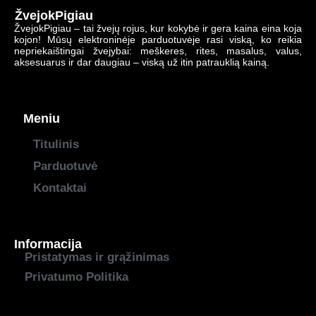
ŽvejokPigiau
ŽvejokPigiau – tai žvejų rojus, kur kokybė ir gera kaina eina koja
kojon! Mūsų elektroninėje parduotuvėje rasi viską, ko reikia
nepriekaištingai žvejybai: meškeres, rites, masalus, valus,
aksesuarus ir dar daugiau – viską už itin patrauklią kainą.
Meniu
Titulinis
Parduotuvė
Kontaktai
Informacija
Pristatymas ir grąžinimas
Privatumo Politika