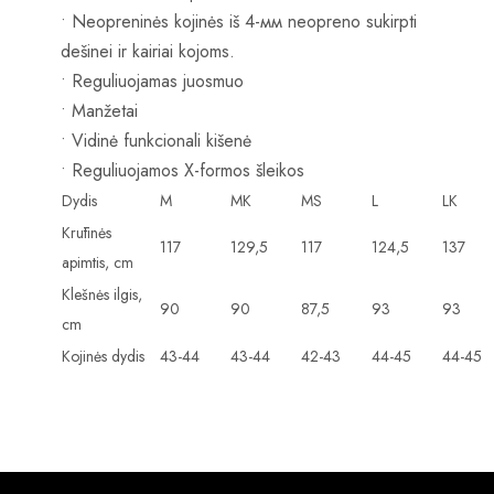
• Neopreninės kojinės iš 4-мм neopreno sukirpti
dešinei ir kairiai kojoms.
• Reguliuojamas juosmuo
• Manžetai
• Vidinė funkcionali kišenė
• Reguliuojamos Х-formos šleikos
Dydis
M
MK
MS
L
LK
Krūtinės
117
129,5
117
124,5
137
apimtis, cm
Klešnės ilgis,
90
90
87,5
93
93
cm
Kojinės dydis
43-44
43-44
42-43
44-45
44-45