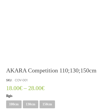
AKARA Competition 110;130;150cm
SKU:
COV-001
18.00
€
–
28.00
€
Ilgis
100cm
130cm
150cm