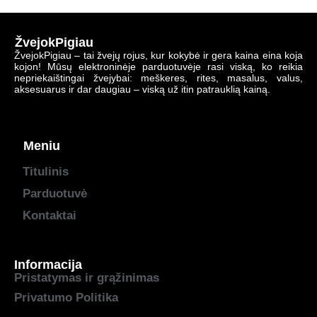
ŽvejokPigiau
ŽvejokPigiau – tai žvejų rojus, kur kokybė ir gera kaina eina koja
kojon! Mūsų elektroninėje parduotuvėje rasi viską, ko reikia
nepriekaištingai žvejybai: meškeres, rites, masalus, valus,
aksesuarus ir dar daugiau – viską už itin patrauklią kainą.
Meniu
Titulinis
Parduotuvė
Kontaktai
Informacija
Pristatymas ir grąžinimas
Privatumo Politika