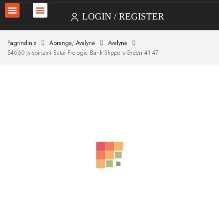
LOGIN
REGISTER
Pagrindinis
Apranga, Avalynė
Avalynė
54660 Įsispiriami Batai Prologic Bank Slippers Green 41-47