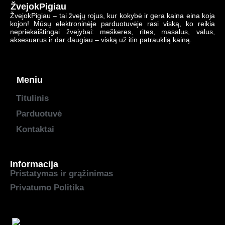
ŽvejokPigiau
ŽvejokPigiau – tai žvejų rojus, kur kokybė ir gera kaina eina koja
kojon! Mūsų elektroninėje parduotuvėje rasi viską, ko reikia
nepriekaištingai žvejybai: meškeres, rites, masalus, valus,
aksesuarus ir dar daugiau – viską už itin patrauklią kainą.
Meniu
Titulinis
Parduotuvė
Kontaktai
Informacija
Pristatymas ir grąžinimas
Privatumo Politika