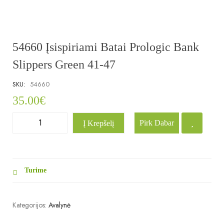
54660 Įsispiriami Batai Prologic Bank
Slippers Green 41-47
SKU:
54660
35.00
€
Pirk Dabar
Į Krepšelį
Turime
Kategorijos:
Avalynė