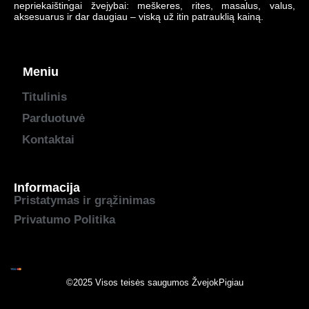
nepriekaištingai žvejybai: meškeres, rites, masalus, valus,
aksesuarus ir dar daugiau – viską už itin patrauklią kainą.
Meniu
Titulinis
Parduotuvė
Kontaktai
Informacija
Pristatymas ir grąžinimas
Privatumo Politika
©2025 Visos teisės saugumos
ŽvejokPigiau