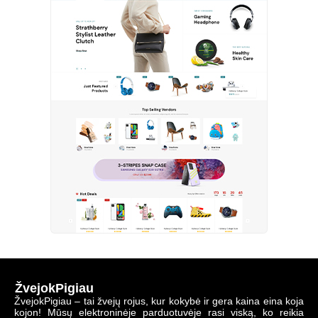
ŽvejokPigiau
ŽvejokPigiau – tai žvejų rojus, kur kokybė ir gera kaina eina koja
kojon! Mūsų elektroninėje parduotuvėje rasi viską, ko reikia