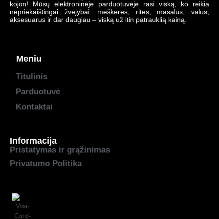
kojon! Mūsų elektroninėje parduotuvėje rasi viską, ko reikia
nepriekaištingai žvejybai: meškeres, rites, masalus, valus,
aksesuarus ir dar daugiau – viską už itin patrauklią kainą.
Meniu
Titulinis
Parduotuvė
Kontaktai
Informacija
Pristatymas ir grąžinimas
Privatumo Politika