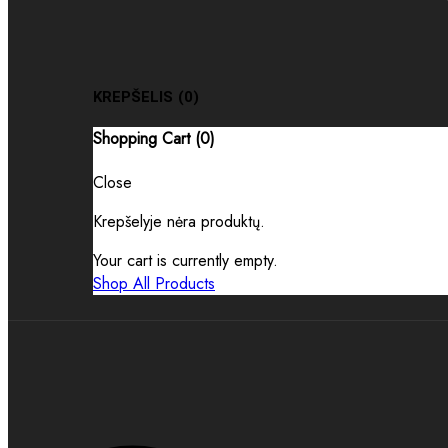
KREPŠELIS
(0)
Shopping Cart (
0
)
Close
Krepšelyje nėra produktų.
Your cart is currently empty.
Shop All Products