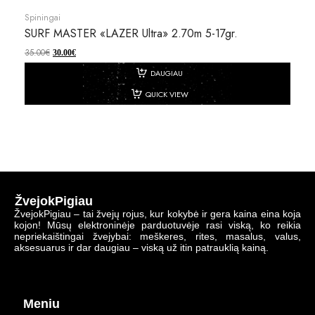
Spiningai
SURF MASTER «LAZER Ultra» 2.70m 5-17gr.
35.00
€
30.00
€
DAUGIAU
QUICK VIEW
ŽvejokPigiau
ŽvejokPigiau – tai žvejų rojus, kur kokybė ir gera kaina eina koja
kojon! Mūsų elektroninėje parduotuvėje rasi viską, ko reikia
nepriekaištingai žvejybai: meškeres, rites, masalus, valus,
aksesuarus ir dar daugiau – viską už itin patrauklią kainą.
Meniu