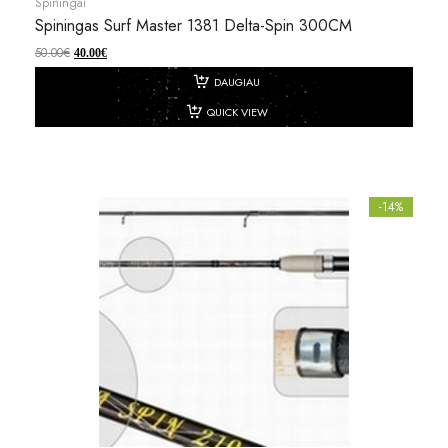
Spiningai
Spiningas Surf Master 1381 Delta-Spin 300CM
50.00
€
40.00
€
DAUGIAU
QUICK VIEW
-14%