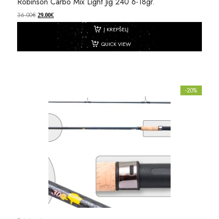
Robinson Carbo Mix Light Jig 240 6-18gr.
36.00
€
29.00
€
Į KREPŠELĮ
QUICK VIEW
-20%