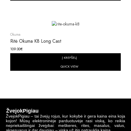
Okuma
Ritė Okuma K8 Long Cast
109.00
€
Į KREPŠELĮ
QUICK VIEW
ŽvejokPigiau
ŽvejokPigiau – tai žvejų rojus, kur kokybė ir gera kaina eina koja
kojon! Mūsų elektroninėje parduotuvėje rasi viską, ko reikia
nepriekaištingai žvejybai: meškeres, rites, masalus, valus,
aksesuarus ir dar daugiau – viską už itin patrauklią kainą.