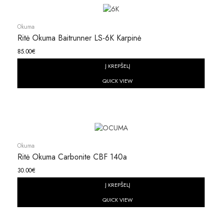
Okuma
Ritė Okuma Baitrunner LS-6K Karpinė
85.00
€
Į KREPŠELĮ
QUICK VIEW
Okuma
Ritė Okuma Carbonite CBF 140a
30.00
€
Į KREPŠELĮ
QUICK VIEW