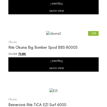
Į KREPŠELĮ
QUICK VIEW
-12%
Okuma
Ritė Okuma Big Bomber Spod BBS-8000S
90.00
€
79.00
€
Į KREPŠELĮ
QUICK VIEW
Okuma
Beinercinė Ritė TiCA EZI Surf 6000