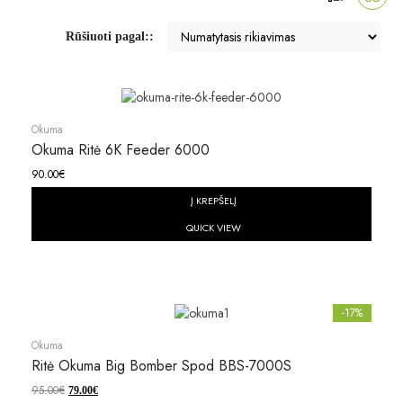
Rūšiuoti pagal::
Okuma
Okuma Ritė 6K Feeder 6000
90.00
€
Į KREPŠELĮ
QUICK VIEW
-17%
Okuma
Ritė Okuma Big Bomber Spod BBS-7000S
95.00
€
79.00
€