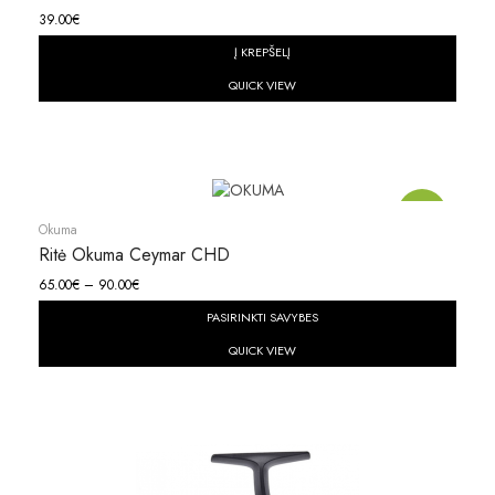
39.00
€
Į KREPŠELĮ
QUICK VIEW
Akcija!
Okuma
Ritė Okuma Ceymar CHD
65.00
€
–
90.00
€
PASIRINKTI SAVYBES
QUICK VIEW