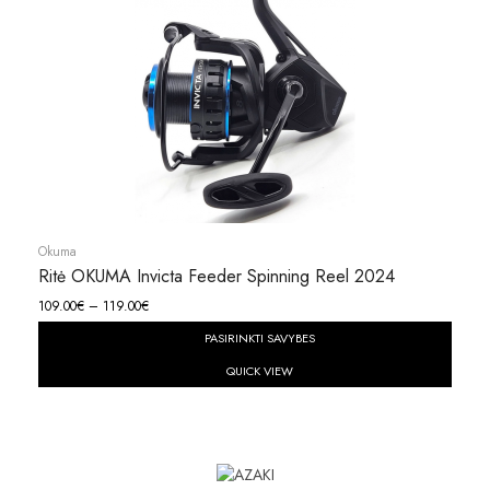
Okuma
Ritė OKUMA Invicta Feeder Spinning Reel 2024
109.00
€
–
119.00
€
PASIRINKTI SAVYBES
QUICK VIEW