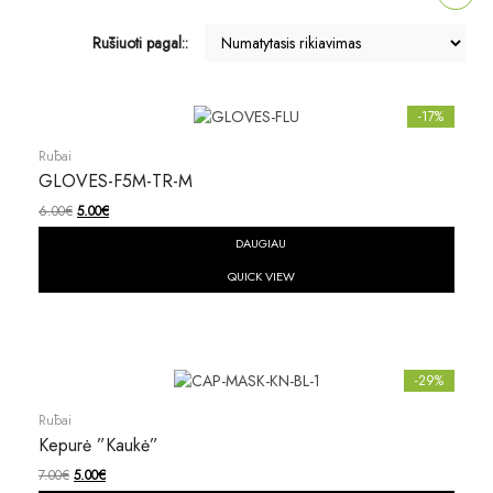
Rūšiuoti pagal::
-17%
Rūbai
GLOVES-F5M-TR-M
6.00
€
5.00
€
DAUGIAU
QUICK VIEW
-29%
Rūbai
Kepurė ”Kaukė”
7.00
€
5.00
€