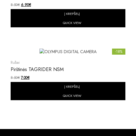
8.50
€
6.90
€
Į KREPŠELĮ
QUICK VIEW
-18%
Rūbai
Pirštinės TAGRIDER NSM
8.50
€
7.00
€
Į KREPŠELĮ
QUICK VIEW