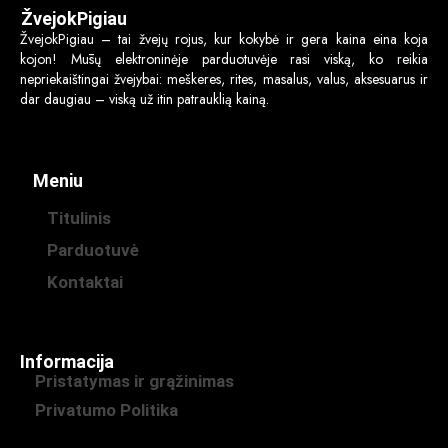
ŽvejokPigiau
ŽvejokPigiau – tai žvejų rojus, kur kokybė ir gera kaina eina koja
kojon! Mūsų elektroninėje parduotuvėje rasi viską, ko reikia
nepriekaištingai žvejybai: meškeres, rites, masalus, valus, aksesuarus ir
dar daugiau – viską už itin patrauklią kainą.
Meniu
Titulinis
Parduotuvė
Kontaktai
Informacija
Pristatymas ir grąžinimas
Privatumo Politika