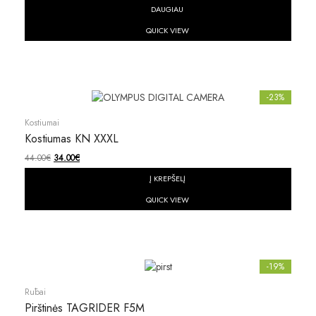
DAUGIAU
QUICK VIEW
-23%
Kostiumai
Kostiumas KN XXXL
44.00
€
34.00
€
Į KREPŠELĮ
QUICK VIEW
-19%
Rūbai
Pirštinės TAGRIDER F5M