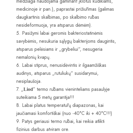
medžiaga naudojama gaminant įklotus kūdikiams,
medicinoje ir pan.), paprastai prižiūrimas (galimas
daugkartinis skalbimas, po skalbimo rūbas
nesideformuoja, yra atsparus dėmėm).
5. Pasižymi labai geromis bakteriostatinėmis
savybėmis, nesukuria sąlygų bakterijoms daugintis,
atsparus pelėsiams ir „grybeliui“, nesugeria
nemalonių kvapų.
6. Labai stiprus, nenusidėvintis ir ilgaamžiškas
audinys, atsparus „rutuliukų“ susidarymui,
nesiplaušoja.
7. „
” termo rūbams vieninteliams pasaulyje
Liod
suteikiama 5 metų garantija!!!
8. Labai platus temperatūrų diapazonas, kai
jaučiamasi komfortiškai (nuo -40°C iki + 40°C!!!)
9. Patys geriausi termo rūbai, kai reikia atlikti
fizinius darbus atviram ore.