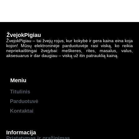
ŽvejokPigiau
ŽvejokPigiau – tai žvejų rojus, kur kokybė ir gera kaina eina koja
kojon! Mūsų elektroninėje parduotuvėje rasi viską, ko reikia
nepriekaištingai žvejybai: meškeres, rites, masalus, valus,
aksesuarus ir dar daugiau – viską už itin patrauklią kainą.
Meniu
Titulinis
Parduotuvė
Kontaktai
Informacija
Pristatymas ir grąžinimas