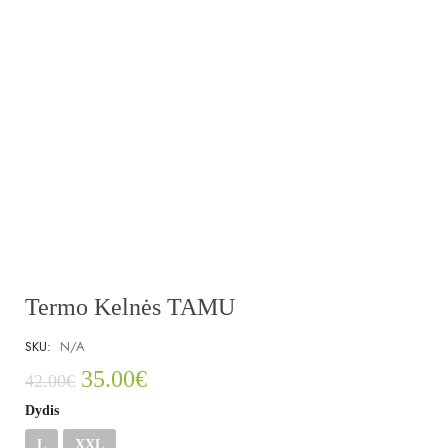
Termo Kelnės TAMU
SKU:
N/A
35.00
€
42.00
€
Dydis
L
XXL