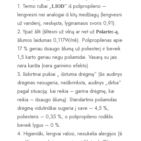
1. Termo rūbai „
” iš polipropileno –
LIOD
lengvesni nei analogai iš kitų medžiagų (lengvesni
už vandenį, neskęsta, lyginamasis svoris 0,91).
2
Ypač šilti (šiltesni už vilną ar net už
,
.
Polartec-ą
šilumos laidumas 0,117W/mk). Polipropilenas apie
17 % geriau išsaugo šilumą už poliesterį ir beveik
1,5 karto geriau negu poliamidai. Vasarą su jais
nėra karšta (nėra garinimo efekto).
3
Išskirtinai puikiai „ išstumia drėgmę“ (šis audinys
.
drėgmės nesugeria, neišbrinksta, audinys „dirba“
pagal situaciją: kai reikia – garina drėgmę, kai
reikia – išsaugo šilumą). Standartinis poliamidas
drėgmę vidutiniškai sugeria į save – 4,5 %,
poliesteris – 0,35 %, o polipropileno rodiklis
beveik lygus – 0 %.
4. Higieniški, lengvai valosi, nesukelia alergijos (ši