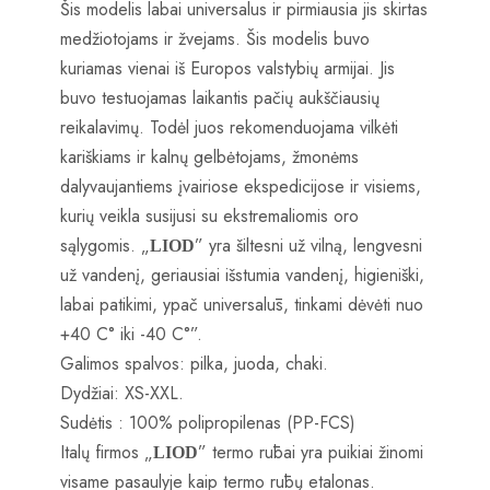
Šis modelis labai universalus ir pirmiausia jis skirtas
medžiotojams ir žvejams. Šis modelis buvo
kuriamas vienai iš Europos valstybių armijai. Jis
buvo testuojamas laikantis pačių aukščiausių
reikalavimų. Todėl juos rekomenduojama vilkėti
kariškiams ir kalnų gelbėtojams, žmonėms
dalyvaujantiems įvairiose ekspedicijose ir visiems,
kurių veikla susijusi su ekstremaliomis oro
sąlygomis. „
” yra šiltesni už vilną, lengvesni
LIOD
už vandenį, geriausiai išstumia vandenį, higieniški,
labai patikimi, ypač universalūs, tinkami dėvėti nuo
+40 C° iki -40 C°”.
Galimos spalvos: pilka, juoda, chaki.
Dydžiai: XS-XXL.
Sudėtis : 100% polipropilenas (PP-FCS)
Italų firmos „
” termo rūbai yra puikiai žinomi
LIOD
visame pasaulyje kaip termo rūbų etalonas.