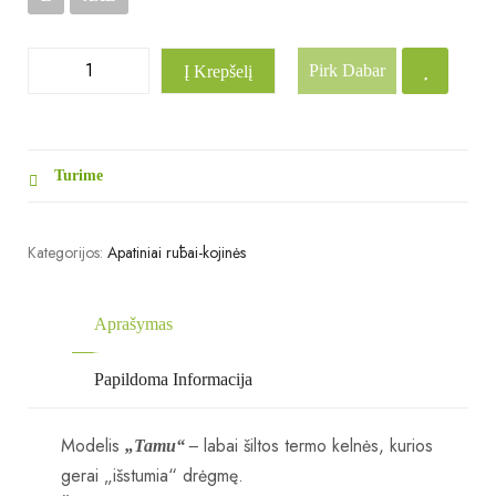
Pirk Dabar
Į Krepšelį
Turime
Kategorijos:
Apatiniai rūbai-kojinės
Aprašymas
Papildoma Informacija
Modelis
labai šiltos termo kelnės, kurios
„Tamu“ –
gerai „išstumia“ drėgmę.