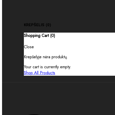
KREPŠELIS
(0)
Shopping Cart (
0
)
Close
Krepšelyje nėra produktų.
Your cart is currently empty.
Shop All Products