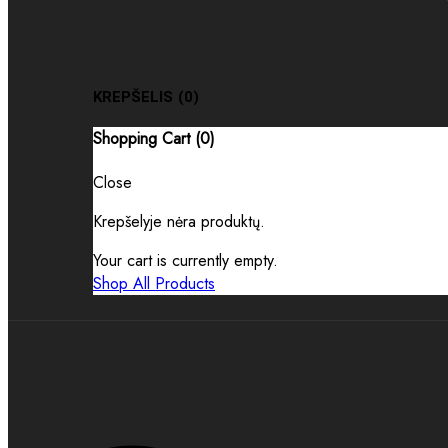
KREPŠELIS
(0)
Shopping Cart (
0
)
Close
Krepšelyje nėra produktų.
Your cart is currently empty.
Shop All Products