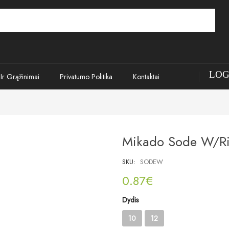
LOG
 Ir Grąžinimai
Privatumo Politika
Kontaktai
Mikado Sode W/ri
SKU:
SODEW
0.87
€
Dydis
10
12