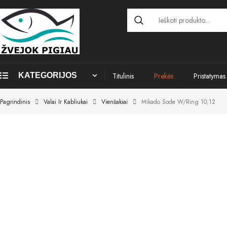
KATEGORIJOS
Titulinis
Prekės
Pristatymas
Pagrindinis
Valai Ir Kabliukai
Vienšakiai
Mikado Sode W/ring 10;12