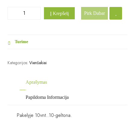
Pirk Dabar
Į Krepšelį
Turime
Kategorijos:
Vienšakiai
Aprašymas
Papildoma Informacija
Pakelyje 10vnt..10-geltona.