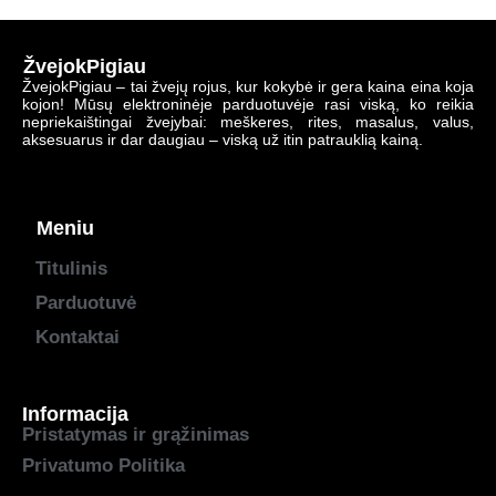
ŽvejokPigiau
ŽvejokPigiau – tai žvejų rojus, kur kokybė ir gera kaina eina koja
kojon! Mūsų elektroninėje parduotuvėje rasi viską, ko reikia
nepriekaištingai žvejybai: meškeres, rites, masalus, valus,
aksesuarus ir dar daugiau – viską už itin patrauklią kainą.
Meniu
Titulinis
Parduotuvė
Kontaktai
Informacija
Pristatymas ir grąžinimas
Privatumo Politika