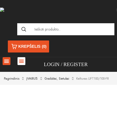
KREPŠELIS
(0)
LOGIN
REGISTER
Pagrindinis
ĮVAIRŪS
Graibštai, Sietukai
Keltuvas LIFT100/100-FR