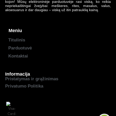
kojon! Mūsų elektroninėje parduotuvėje rasi viską, ko reikia
nepriekaištingai žvejybai: meškeres, rites, masalus, valus,
aksesuarus ir dar daugiau – viską už itin patrauklią kainą.
Meniu
Titulinis
Parduotuvė
Kontaktai
Informacija
Pristatymas ir grąžinimas
Privatumo Politika