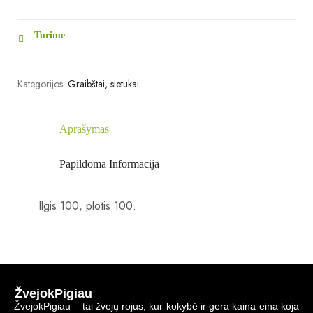
Turime
Kategorijos:
Graibštai, sietukai
Aprašymas
Papildoma Informacija
Ilgis 100, plotis 100.
ŽvejokPigiau
ŽvejokPigiau – tai žvejų rojus, kur kokybė ir gera kaina eina koja