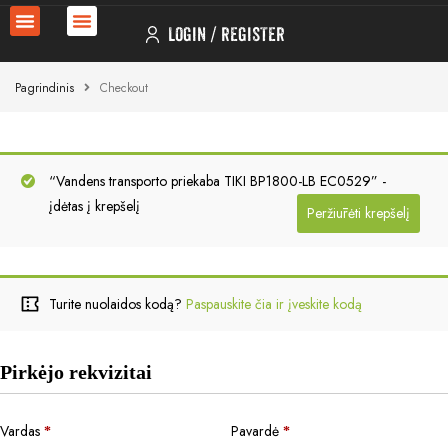
LOGIN
REGISTER
Pagrindinis
Checkout
“Vandens transporto priekaba TIKI BP1800-LB EC0529” -
įdėtas į krepšelį
Peržiūrėti krepšelį
Turite nuolaidos kodą?
Paspauskite čia ir įveskite kodą
Pirkėjo rekvizitai
Vardas
Pavardė
*
*